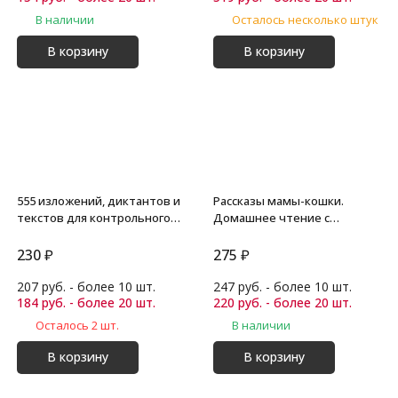
В наличии
Осталось несколько штук
В корзину
В корзину
555 изложений, диктантов и
Рассказы мамы-кошки.
текстов для контрольного
Домашнее чтение с
списывания. 1-4 классы.
заданиями по новому ФГОС.
Узорова О.В.
Несбит Э.
230
₽
275
₽
207 руб. - более 10 шт.
247 руб. - более 10 шт.
184 руб. - более 20 шт.
220 руб. - более 20 шт.
Осталось 2 шт.
В наличии
В корзину
В корзину