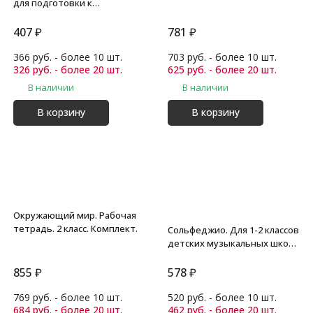
для подготовки к
Всероссийским
проверочным работам. 4
407
₽
781
₽
класс. Журавлева О.Н. сер.
ВПР. Суперсборник для
366 руб. - более 10 шт.
703 руб. - более 10 шт.
подготовки к Всероссийским
326 руб. - более 20 шт.
625 руб. - более 20 шт.
проверочным работам
В наличии
В наличии
В корзину
В корзину
Окружающий мир. Рабочая
тетрадь. 2 класс. Комплект.
Сольфеджио. Для 1-2 классов
детских музыкальных школ.
Баева Н.Д., Зебряк Т.А.
855
₽
578
₽
769 руб. - более 10 шт.
520 руб. - более 10 шт.
684 руб. - более 20 шт.
462 руб. - более 20 шт.