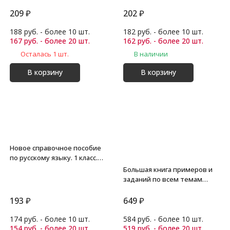
Узорова О.В.
209
₽
202
₽
188 руб. - более 10 шт.
182 руб. - более 10 шт.
167 руб. - более 20 шт.
162 руб. - более 20 шт.
Осталась 1 шт.
В наличии
В корзину
В корзину
Новое справочное пособие
по русскому языку. 1 класс.
Узорова О.В.
Большая книга примеров и
заданий по всем темам
курса начальной школы. 1-4
классы. Русский язык.
193
₽
649
₽
Супертренинг. Узорова О.В.
174 руб. - более 10 шт.
584 руб. - более 10 шт.
154 руб. - более 20 шт.
519 руб. - более 20 шт.