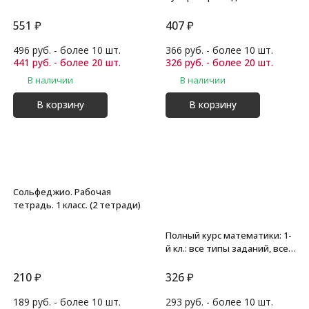
подготовки к ВПР. 4 класс
551
₽
407
₽
496 руб. - более 10 шт.
366 руб. - более 10 шт.
441 руб. - более 20 шт.
326 руб. - более 20 шт.
В наличии
В наличии
В корзину
В корзину
Сольфеджио. Рабочая
тетрадь. 1 класс. (2 тетради)
Полный курс математики: 1-
й кл.: все типы заданий, все
виды задач, примеров,
неравенств, все
210
₽
326
₽
контрольные. Узорова О.В.
189 руб. - более 10 шт.
293 руб. - более 10 шт.