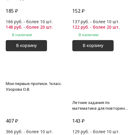
Андерсен Х. К.
185
₽
152
₽
166 руб. - более 10 шт.
137 руб. - более 10 шт.
148 руб. - более 20 шт.
122 руб. - более 20 шт.
В наличии
В наличии
В корзину
В корзину
Мои первые прописи. 1класс.
Узорова О.В.
Летние задания по
математике для повторения
и закрепления учебного
материала. 1 класс. Узорова
407
₽
143
₽
О.В.
366 руб. - более 10 шт.
129 руб. - более 10 шт.