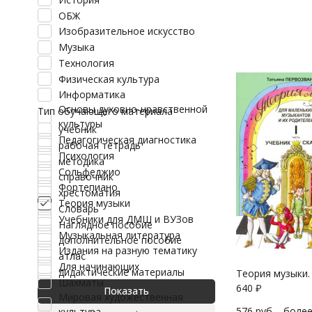
ОБЖ
Изобразительное искусство
Музыка
Технология
Физическая культура
Информатика
Основы духовно-нравственной
Тип обучающего материала
культуры
учебник
Педагогическая диагностика
рабочая тетрадь
Психология
методика
Сольфеджио
справочник
Фортепиано
хрестоматия
Теория музыки
Словарь
Учебники для ДМШ и ВУЗов
Наглядное пособие
Музыкальная литература
дополнительное пособие
Издания на разную тематику
атлас
Для начинающих
дидактические материалы
Теория музыки. 
Шахматы
640
₽
Показать
Мировая художественная
576 руб. - более
культура