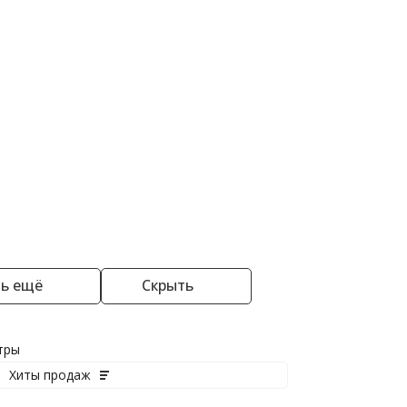
6 класс
7 класс
8 класс
а-Граф)
Смотреть все
4-5 лет
5-6 лет
проверочная работа (ВПР)
6-7 лет
ть ещё
Скрыть
тры
Хиты продаж