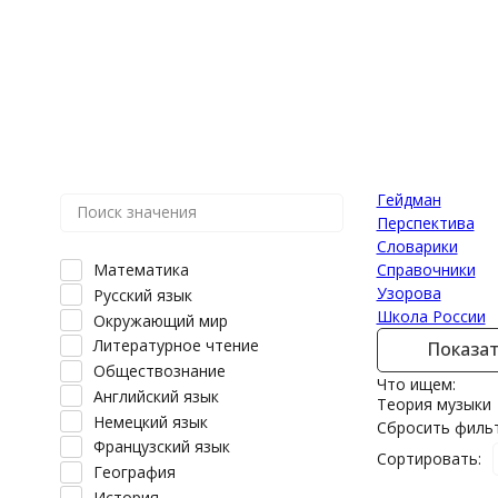
1 класс
Обложки
3 класс
Дошкольная
2 класс
1 класс
4 класс
3 класс
2 класс
Английский
4 класс
21 век (Вентан
Смотреть все
Дошкольная
3 класс
5 класс
4 класс
6 класс
1-2 года
Английский
2-3 года
7 класс
Всероссийская 
Предмет
3-4 года
Гейдман
Перспектива
Словарики
Математика
Справочники
Узорова
Русский язык
Школа России
Окружающий мир
Литературное чтение
Показа
Обществознание
Что ищем:
Английский язык
Теория музыки
Немецкий язык
Сбросить филь
Французский язык
Сортировать:
География
История