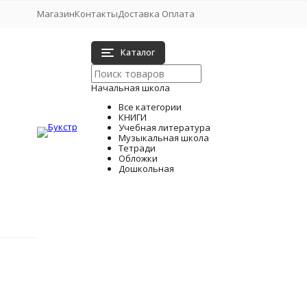
Магазин
Контакты
Доставка Оплата
Каталог
Начальная школа
Все категории
КНИГИ
Учебная литература
Музыкальная школа
Тетради
Обложки
Дошкольная
Учебная литература
КНИГИ
Начальная школа
Главная
Учеб
Учебная литература
Фильтр подбора
1 класс
Учебны
Музыкальная школа
2 класс
Период обучения
Тетради
21 век (Вентана-Граф)