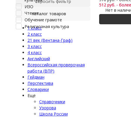
Сбросить фильтр
512 руб. - более
ИЗО
Нет в налич
Чтение
Каталог товаров
Обучение грамоте
Религиозная культура
1 класс
2 класс
21 век (Вентана-Граф)
3 класс
4 класс
Английский
Всероссийская проверочная
работа (ВПР)
Гейдман
Перспектива
Словарики
Ещё
Справочники
Узорова
Школа России