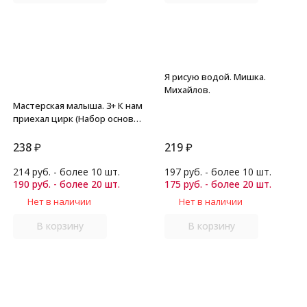
Я рисую водой. Мишка.
Михайлов.
Мастерская малыша. 3+ К нам
приехал цирк (Набор основ
для детского творчества).
Ульева Е.А.
238
₽
219
₽
214 руб. - более 10 шт.
197 руб. - более 10 шт.
190 руб. - более 20 шт.
175 руб. - более 20 шт.
Нет в наличии
Нет в наличии
В корзину
В корзину