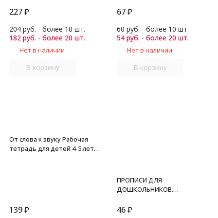
Младшая группа. Чиркова
С.В.
227
₽
67
₽
204 руб. - более 10 шт.
60 руб. - более 10 шт.
182 руб. - более 20 шт.
54 руб. - более 20 шт.
Нет в наличии
Нет в наличии
В корзину
В корзину
От слова к звуку Рабочая
тетрадь для детей 4-5 лет.
Колесникова Е.В.
ПРОПИСИ ДЛЯ
ДОШКОЛЬНИКОВ.
ЗНАКОМИМСЯ С БУКВАМИ. 3+.
Издание третье,
139
₽
46
₽
переработанное и