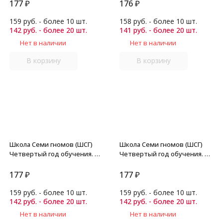
Денисова.
177
₽
176
₽
159 руб. - более 10 шт.
158 руб. - более 10 шт.
142 руб. - более 20 шт.
141 руб. - более 20 шт.
Нет в наличии
Нет в наличии
В корзину
В корзину
Школа Семи гномов (ШСГ)
Школа Семи гномов (ШСГ)
Четвертый год обучения. Я
Четвертый год обучения. Я
изучаю природу./Денисова.
не буду жадным. Денисова.
177
₽
177
₽
159 руб. - более 10 шт.
159 руб. - более 10 шт.
142 руб. - более 20 шт.
142 руб. - более 20 шт.
Нет в наличии
Нет в наличии