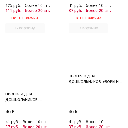
дополненное. ФГОС ДО.
125 руб. - более 10 шт.
41 руб. - более 10 шт.
111 руб. - более 20 шт.
Козлова М.А.
37 руб. - более 20 шт.
Нет в наличии
Нет в наличии
В корзину
В корзину
ПРОПИСИ ДЛЯ
ДОШКОЛЬНИКОВ. УЗОРЫ НА
КЛЕТКАХ. 3+. ФГОС ДО.
Козлова М.А.
ПРОПИСИ ДЛЯ
ДОШКОЛЬНИКОВ.
ЗНАКОМИМСЯ С ЦИФРАМИ.
3+. Издание третье,
46
₽
46
₽
переработанное и
дополненное. ФГОС ДО.
41 руб. - более 10 шт.
41 руб. - более 10 шт.
Козлова М.А.
37 руб. - более 20 шт.
37 руб. - более 20 шт.