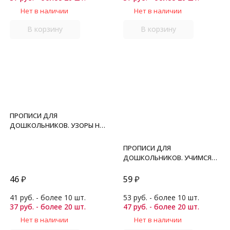
Нет в наличии
Нет в наличии
В корзину
В корзину
ПРОПИСИ ДЛЯ
ДОШКОЛЬНИКОВ. УЗОРЫ НА
ЛИНЕЙКАХ. 3+. ФГОС ДО.
Козлова М.А.
ПРОПИСИ ДЛЯ
ДОШКОЛЬНИКОВ. УЧИМСЯ
ПИСАТЬ БУКВЫ. 3+. Издание
третье, переработанное и
46
₽
59
₽
дополненное. ФГОС ДО.
Козлова М.А.
41 руб. - более 10 шт.
53 руб. - более 10 шт.
37 руб. - более 20 шт.
47 руб. - более 20 шт.
Нет в наличии
Нет в наличии