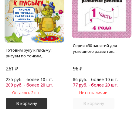
Серия «30 занятий для
Готовим руку к письму:
успешного развития
рисуем по точкам,
ребенка». для 4-х лет, в 2-х
клеточкам, линиям. Жукова
частях. Бурдина
О.С.
261
₽
96
₽
235 руб. - более 10 шт.
86 руб. - более 10 шт.
209 руб. - более 20 шт.
77 руб. - более 20 шт.
Осталось 2 шт.
Нет в наличии
В корзину
В корзину