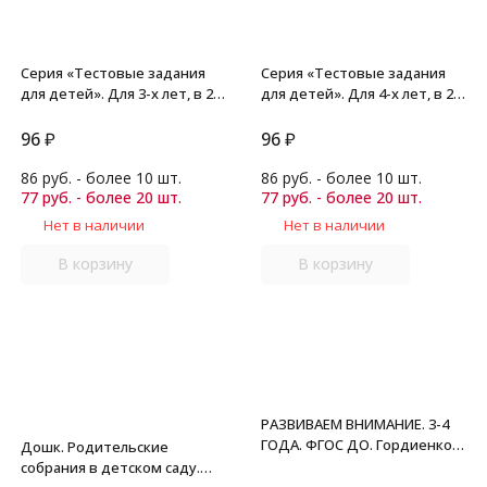
Серия «Тестовые задания
Серия «Тестовые задания
для детей». Для 3-х лет, в 2-х
для детей». Для 4-х лет, в 2-х
частях. Внимание, мелкая
частях Внимание, мелкая
моторика, память. Бурдина
моторика, память. Бурдина
96
₽
96
₽
86 руб. - более 10 шт.
86 руб. - более 10 шт.
77 руб. - более 20 шт.
77 руб. - более 20 шт.
Нет в наличии
Нет в наличии
В корзину
В корзину
РАЗВИВАЕМ ВНИМАНИЕ. 3-4
ГОДА. ФГОС ДО. Гордиенко
Дошк. Родительские
Н.И.
собрания в детском саду.