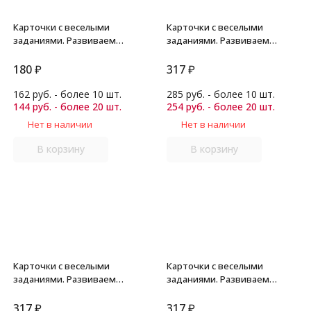
Карточки с веселыми
Карточки с веселыми
заданиями. Развиваем
заданиями. Развиваем
восприятие 3+
мышление 3+. Куликова Е.Н.
180
₽
317
₽
162 руб. - более 10 шт.
285 руб. - более 10 шт.
144 руб. - более 20 шт.
254 руб. - более 20 шт.
Нет в наличии
Нет в наличии
В корзину
В корзину
Карточки с веселыми
Карточки с веселыми
заданиями. Развиваем
заданиями. Развиваем
внимание и память 3+.
воображение и речь 3+.
Куликова Е.Н.
Куликова Е.Н.
317
₽
317
₽