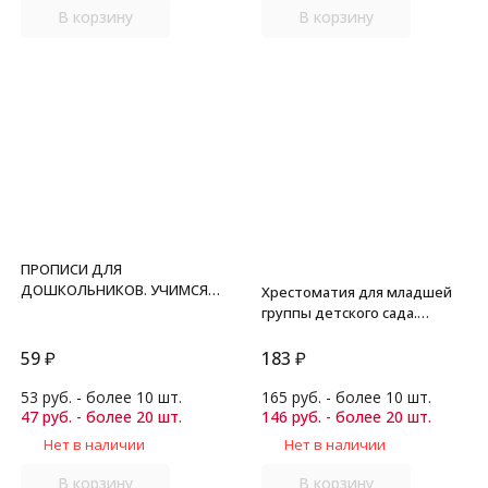
В корзину
В корзину
ПРОПИСИ ДЛЯ
ДОШКОЛЬНИКОВ. УЧИМСЯ
Хрестоматия для младшей
ПИСАТЬ ЦИФРЫ. 3+. Издание
группы детского сада.
третье, переработанное и
Сборник составлен в
дополненное. ФГОС ДО.
соответствии с
59
₽
183
₽
Козлова М.А.
Федеральными
Государственными
53 руб. - более 10 шт.
165 руб. - более 10 шт.
47 руб. - более 20 шт.
Требованиями для
146 руб. - более 20 шт.
дошкольного образования
Нет в наличии
Нет в наличии
В корзину
В корзину