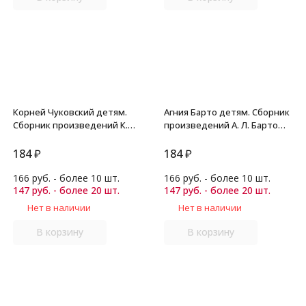
Корней Чуковский детям.
Агния Барто детям. Сборник
Сборник произведений К.
произведений А. Л. Барто
Чуковского для детей
для детей дошкольного
дошкольного возраста
возраста.
184
₽
184
₽
166 руб. - более 10 шт.
166 руб. - более 10 шт.
147 руб. - более 20 шт.
147 руб. - более 20 шт.
Нет в наличии
Нет в наличии
В корзину
В корзину