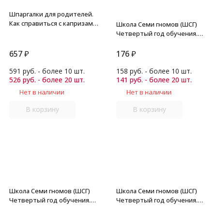
Шпаргалки для родителей.
Как справиться с капризами.
Школа Семи гномов (ШСГ)
Бердникова.
Четвертый год обучения.
Счет, форма, величина./
Денисова.
657
₽
176
₽
591 руб. - более 10 шт.
158 руб. - более 10 шт.
526 руб. - более 20 шт.
141 руб. - более 20 шт.
Нет в наличии
Нет в наличии
В корзину
В корзину
Школа Семи гномов (ШСГ)
Школа Семи гномов (ШСГ)
Четвертый год обучения.
Четвертый год обучения.
Уроки грамоты./Денисова.
Что лежит в лукошке?/