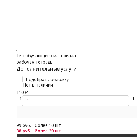
Обложки
3 класс
В избранное
Дошкольная
4 класс
Поделиться
Английский
Артикул:
Uventa1497
Смотреть все
Дошкольная
1-2 года
Предмет
2-3 года
Литературное чтение
3-4 года
Тип обучающего материала
рабочая тетрадь
Дополнительные услуги:
Подобрать обложку
Нет в наличии
110
₽
1
1
99 руб. - более 10 шт.
88 руб. - более 20 шт.