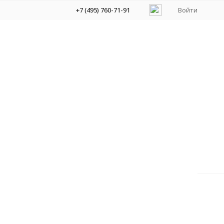
+7 (495) 760-71-91
Войти
ради "От слова к звуку". Колесникова Е.В.
етодическое пособие к