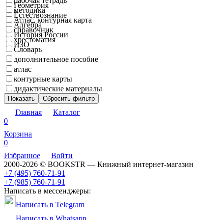
рабочая тетрадь
Геометрия
методика
Естествознание
Атлас, контурная карта
Алгебра
справочник
История России
хрестоматия
ИЗО
Словарь
дополнительное пособие
атлас
контурные карты
дидактические материалы
Показать
Сбросить фильтр
Главная
Каталог
0
Корзина
0
Избранное
Войти
2000-2026 © BOOKSTR — Книжный интернет-магазин
+7 (495) 760-71-91
+7 (985) 760-71-91
Написать в мессенджеры:
Написать в Telegram
Написать в Whatsapp