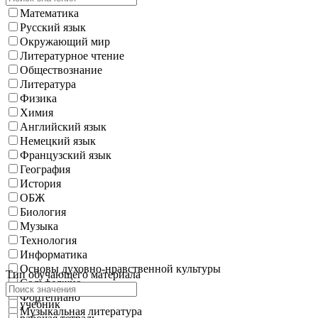
Математика
Русский язык
Окружающий мир
Литературное чтение
Обществознание
Литература
Физика
Химия
Английский язык
Немецкий язык
Французский язык
География
История
ОБЖ
Биология
Музыка
Технология
Информатика
Основы духовно-нравственной культуры
Тип обучающего материала
Сольфеджио
Фортепиано
учебник
Музыкальная литература