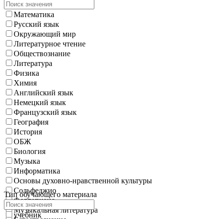
Математика
Русский язык
Окружающий мир
Литературное чтение
Обществознание
Литература
Физика
Химия
Английский язык
Немецкий язык
Французский язык
География
История
ОБЖ
Биология
Музыка
Информатика
Основы духовно-нравственной культуры
Сольфеджио
Тип обучающего материала
Фортепиано
Музыкальная литература
учебник