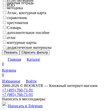
Естествознание
рабочая тетрадь
ИЗО
методика
Атлас, контурная карта
справочник
хрестоматия
Словарь
дополнительное пособие
атлас
контурные карты
дидактические материалы
Показать
Сбросить фильтр
Главная
Каталог
0
Корзина
0
Избранное
Войти
2000-2026 © BOOKSTR — Книжный интернет-магазин
+7 (495) 760-71-91
+7 (985) 760-71-91
Написать в мессенджеры:
Написать в Telegram