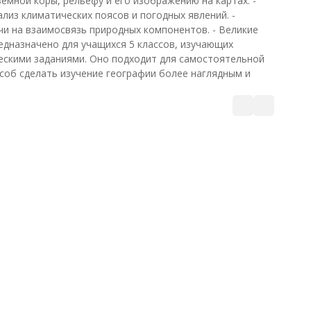
емной коры, рельефу и его изображению на картах. -
лиз климатических поясов и погодных явлений. -
и на взаимосвязь природных компонентов. - Великие
едназначено для учащихся 5 классов, изучающих
ескими заданиями. Оно подходит для самостоятельной
соб сделать изучение географии более наглядным и