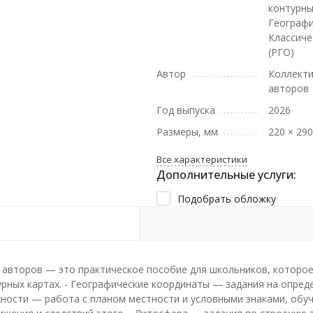
контурны
Географи
Классиче
(РГО)
Автор
Коллект
авторов
Год выпуска
2026
Размеры, мм
220 × 29
Все характеристики
Дополнительные услуги:
Подобрать обложку
а авторов — это практическое пособие для школьников, которо
урных картах. - Географические координаты — задания на опре
ности — работа с планом местности и условными знаками, обуч