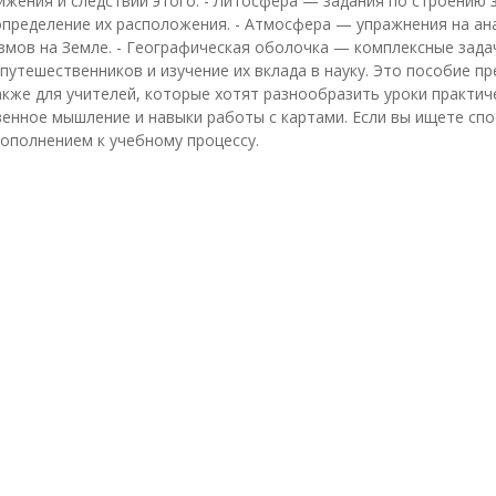
жения и следствий этого. - Литосфера — задания по строению з
определение их расположения. - Атмосфера — упражнения на ана
мов на Земле. - Географическая оболочка — комплексные задач
тешественников и изучение их вклада в науку. Это пособие пр
кже для учителей, которые хотят разнообразить уроки практич
венное мышление и навыки работы с картами. Если вы ищете спо
ополнением к учебному процессу.