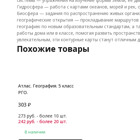
системы — упражнения на изучение формы Земли, её дви
Гидросфера — работа с картами океанов, морей и рек, 
Биосфера — задания по распространению живых организ
географические открытия — прокладывание маршрутов пу
географию по новым образовательным стандартам, а та
работы дома или в классе, помогая развить пространст
увлекательным, эти контурные карты станут отличным д
Похожие товары
Атлас. География. 5 класс
РГО.
303
₽
273 руб. - более 10 шт.
242 руб. - более 20 шт.
В наличии