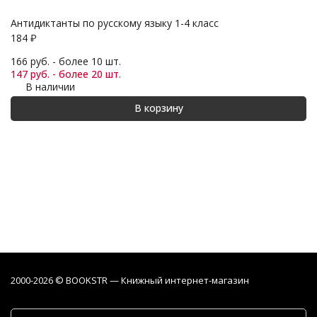
Антидиктанты по русскому языку 1-4 класс
Ма
184
₽
2
166 руб. - более 10 шт.
19
147 руб. - более 20 шт.
17
В наличии
В корзину
2000-2026 © BOOKSTR — Книжный интернет-магазин