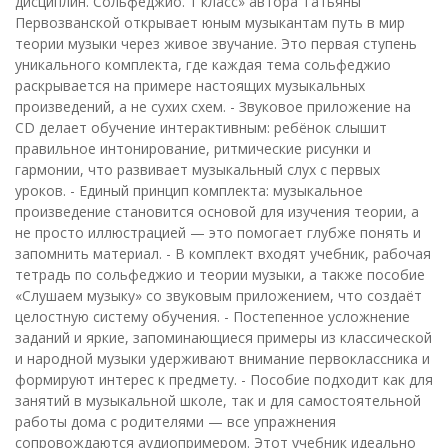
дисциплин. Сольфеджио. 1 класс» автора Татьяны
Первозванской открывает юным музыкантам путь в мир
теории музыки через живое звучание. Это первая ступень
уникального комплекта, где каждая тема сольфеджио
раскрывается на примере настоящих музыкальных
произведений, а не сухих схем. - Звуковое приложение на
CD делает обучение интерактивным: ребёнок слышит
правильное интонирование, ритмические рисунки и
гармонии, что развивает музыкальный слух с первых
уроков. - Единый принцип комплекта: музыкальное
произведение становится основой для изучения теории, а
не просто иллюстрацией — это помогает глубже понять и
запомнить материал. - В комплект входят учебник, рабочая
тетрадь по сольфеджио и теории музыки, а также пособие
«Слушаем музыку» со звуковым приложением, что создаёт
целостную систему обучения. - Постепенное усложнение
заданий и яркие, запоминающиеся примеры из классической
и народной музыки удерживают внимание первоклассника и
формируют интерес к предмету. - Пособие подходит как для
занятий в музыкальной школе, так и для самостоятельной
работы дома с родителями — все упражнения
сопровождаются аудиопримером. Этот учебник идеально