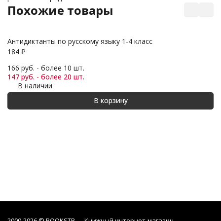
Похожие товары
Антидиктанты по русскому языку 1-4 класс
Ма
184
₽
1 
166 руб. - более 10 шт.
1 
147 руб. - более 20 шт.
1 
В наличии
В корзину
2000-2026 © BOOKSTR — Книжный интернет-магазин