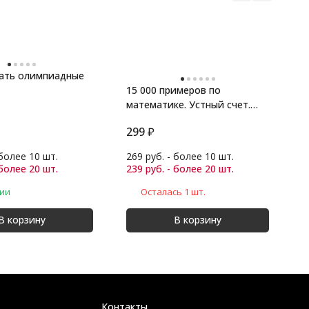
шать олимпиадные
15 000 примеров по
Р
математике. Устный счет.
и
Все виды. 1-4 кл
п
299
₽
1
 более 10 шт.
269 руб. - более 10 шт.
1
 более 20 шт.
239 руб. - более 20 шт.
1
чии
Осталась 1 шт.
В корзину
В корзину
Контакты