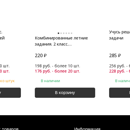
с.
Учусь ре
тей
Комбинированные летние
задачи
задания. 2 класс.
Математика. Русский
220
₽
285
₽
0 шт.
198 руб. - более 10 шт.
256 руб. -
0 шт.
176 руб. - более 20 шт.
228 руб. -
ько штук
В наличии
В нали
у
В корзину
г товаров
Информация