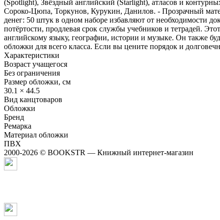
(Spotlight), Звёздный английский (Starlight), атласов и конту
Сороко-Цюпа, Торкунов, Курукин, Данилов. - Прозрачный матер
денег: 50 штук в одном наборе избавляют от необходимости до
потёртости, продлевая срок службы учебников и тетрадей. Это
английскому языку, географии, истории и музыке. Он также бу
обложки для всего класса. Если вы цените порядок и долговеч
Характеристики
Возраст учащегося
Без ограничения
Размер обложки, см
30.1 × 44.5
Вид канцтоваров
Обложки
Бренд
Ремарка
Материал обложки
ПВХ
2000-2026 © BOOKSTR — Книжный интернет-магазин