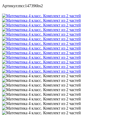
Артикул:
mcc147396bs2