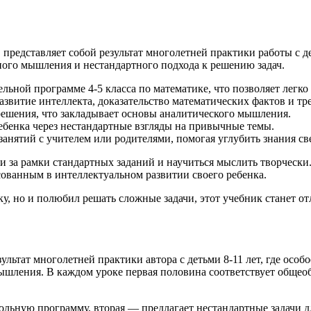
 представляет собой результат многолетней практики работы с дет
ного мышления и нестандартного подхода к решению задач.
ельной программе 4-5 класса по математике, что позволяет легк
 развитие интеллекта, доказательство математических фактов и 
и решения, что закладывает основы аналитического мышления.
ебенка через нестандартные взгляды на привычные темы.
я занятий с учителем или родителями, помогая углубить знания 
йти за рамки стандартных заданий и научиться мыслить творчес
есованным в интеллектуальном развитии своего ребенка.
ку, но и полюбил решать сложные задачи, этот учебник станет 
ультат многолетней практики автора с детьми 8-11 лет, где особ
шления. В каждом уроке первая половина соответствует общеобр
кольную программу, вторая — предлагает нестандартные задачи д