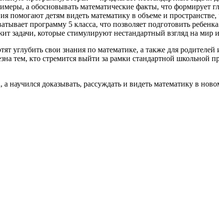
примеры, а обосновывать математические факты, что формирует г
ия помогают детям видеть математику в объеме и пространстве, 
атывает программу 5 класса, что позволяет подготовить ребенка
жит задачи, которые стимулируют нестандартный взгляд на мир и
хотят углубить свои знания по математике, а также для родител
зна тем, кто стремится выйти за рамки стандартной школьной п
, а научился доказывать, рассуждать и видеть математику в нов