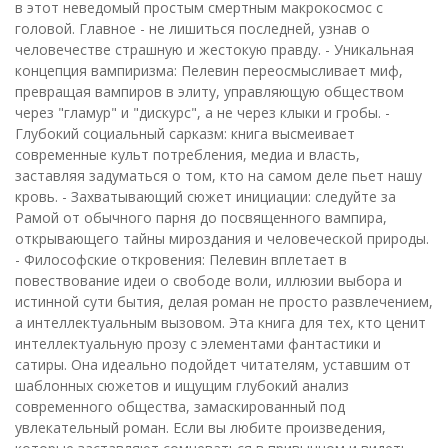
в этот неведомый простым смертным макрокосмос с
головой. Главное - не лишиться последней, узнав о
человечестве страшную и жестокую правду. - Уникальная
концепция вампиризма: Пелевин переосмысливает миф,
превращая вампиров в элиту, управляющую обществом
через "гламур" и "дискурс", а не через клыки и гробы. -
Глубокий социальный сарказм: книга высмеивает
современные культ потребления, медиа и власть,
заставляя задуматься о том, кто на самом деле пьет нашу
кровь. - Захватывающий сюжет инициации: следуйте за
Рамой от обычного парня до посвященного вампира,
открывающего тайны мироздания и человеческой природы.
- Философские откровения: Пелевин вплетает в
повествование идеи о свободе воли, иллюзии выбора и
истинной сути бытия, делая роман не просто развлечением,
а интеллектуальным вызовом. Эта книга для тех, кто ценит
интеллектуальную прозу с элементами фантастики и
сатиры. Она идеально подойдет читателям, уставшим от
шаблонных сюжетов и ищущим глубокий анализ
современного общества, замаскированный под
увлекательный роман. Если вы любите произведения,