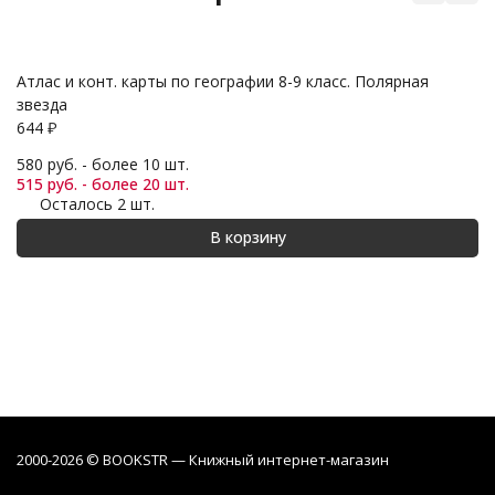
Атлас и конт. карты по географии 8-9 класс. Полярная
Ат
звезда
з
644
₽
4
580 руб. - более 10 шт.
44
515 руб. - более 20 шт.
39
Осталось 2 шт.
В корзину
2000-2026 © BOOKSTR — Книжный интернет-магазин