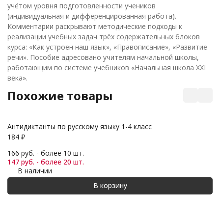
учётом уровня подготовленности учеников
(индивидуальная и дифференцированная работа).
Комментарии раскрывают методические подходы к
реализации учебных задач трёх содержательных блоков
курса: «Как устроен наш язык», «Правописание», «Развитие
речи». Пособие адресовано учителям начальной школы,
работающим по системе учебников «Начальная школа XXI
века».
Похожие товары
Антидиктанты по русскому языку 1-4 класс
Ма
184
₽
1 
166 руб. - более 10 шт.
1 
147 руб. - более 20 шт.
1 
В наличии
В корзину