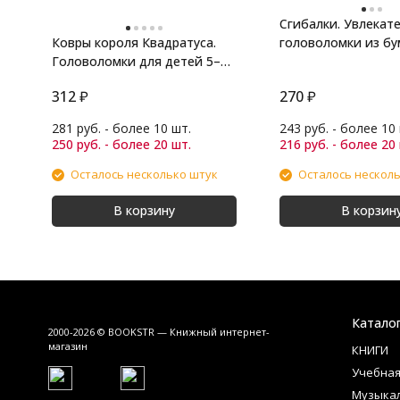
Сгибалки. Увлекат
Ковры короля Квадратуса.
головоломки из бу
Головоломки для детей 5–8
лет
312
₽
270
₽
281 руб. - более 10 шт.
243 руб. - более 10
250 руб. - более 20 шт.
216 руб. - более 20
Осталось несколько штук
Осталось нескол
В корзину
В корзин
Катало
2000-2026 © BOOKSTR — Книжный интернет-
магазин
КНИГИ
Учебная
Музыка