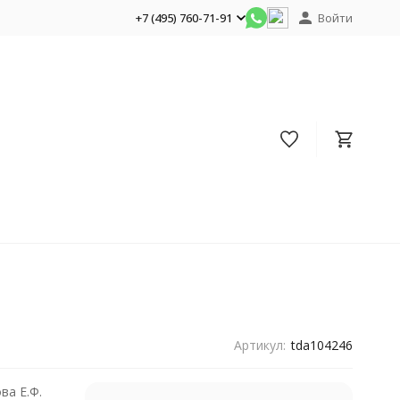
+7 (495) 760-71-91
Войти
Артикул:
tda104246
ва Е.Ф.