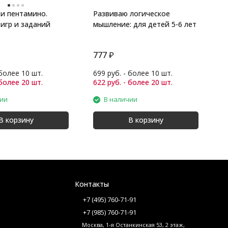
и пентамино.
Развиваю логическое
А
игр и заданий
мышление: для детей 5-6 лет
5
777
₽
3
 более 10 шт.
699 руб. - более 10 шт.
2
 более 20 шт.
622 руб. - более 20 шт.
2
чии
В наличии
В корзину
В корзину
Контакты
+7 (495) 760-71-91
+7 (985) 760-71-91
Москва, 1-я Останкинская 53, 2 этаж,