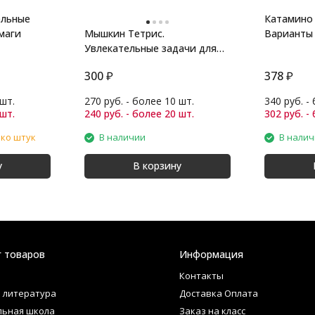
ельные
Катамино 
маги
Мышкин Тетрис.
Варианты 
Увлекательные задачи для
детей
300
₽
378
₽
 шт.
270 руб. - более 10 шт.
340 руб. -
 шт.
240 руб. - более 20 шт.
302 руб. -
ько штук
В наличии
В нали
у
В корзину
г товаров
Информация
Контакты
 литература
Доставка Оплата
льная школа
Заказ на класс