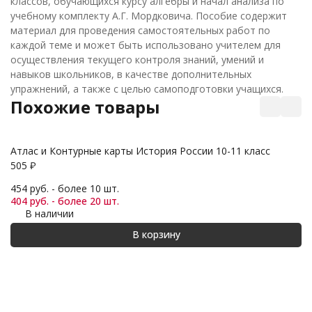
классов, обучающихся курсу алгебры и начал анализа по
учебному комплекту А.Г. Мордковича. Пособие содержит
материал для проведения самостоятельных работ по
каждой теме и может быть использовано учителем для
осуществления текущего контроля знаний, умений и
навыков школьников, в качестве дополнительных
упражнений, а также с целью самоподготовки учащихся.
Похожие товары
Атлас и Контурные карты История России 10-11 класс
505
₽
Ко
21
454 руб. - более 10 шт.
1
404 руб. - более 20 шт.
В наличии
15
13
В корзину