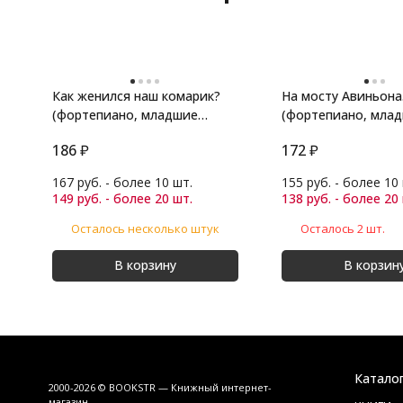
Как женился наш комарик?
На мосту Авиньона
(фортепиано, младшие
(фортепиано, мла
классы)
классы)
186
₽
172
₽
167 руб. - более 10 шт.
155 руб. - более 10
149 руб. - более 20 шт.
138 руб. - более 20
Осталось несколько штук
Осталось 2 шт.
В корзину
В корзин
Катало
2000-2026 © BOOKSTR — Книжный интернет-
магазин