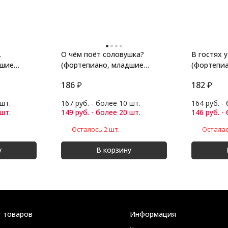
.
О чём поёт соловушка?
В гостях 
дшие
(фортепиано, младшие
(фортепи
классы)
классы)
186
₽
182
₽
 шт.
167 руб. - более 10 шт.
164 руб. -
 шт.
149 руб. - более 20 шт.
146 руб. -
Осталось 2 шт.
Осталас
у
В корзину
г товаров
Информация