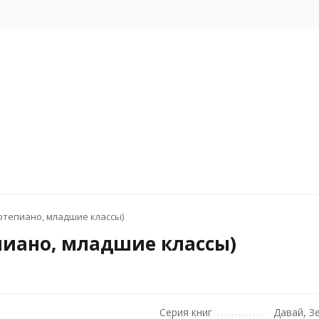
ртепиано, младшие классы)
пиано, младшие классы)
Серия книг
Давай, З