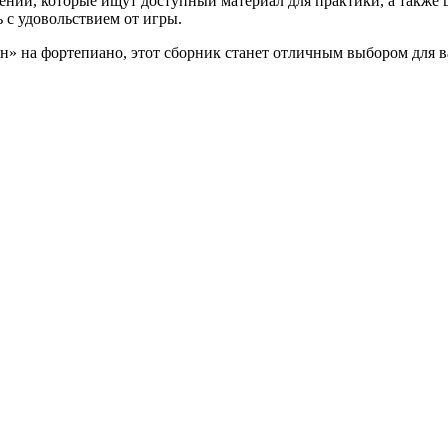
дений, которые ищут доступный материал для практики, а такж
 с удовольствием от игры.
н» на фортепиано, этот сборник станет отличным выбором для в