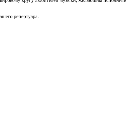
е широкому кругу любителей музыки, желающим исполнить
ашего репертуара.