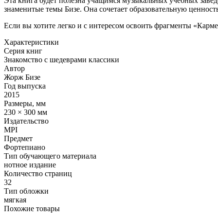
Эта книга будет полезна учащимся музыкальных учебных заве
знаменитые темы Бизе. Она сочетает образовательную ценность
Если вы хотите легко и с интересом освоить фрагменты «Карме
Характеристики
Серия книг
Знакомство с шедеврами классики
Автор
Жорж Бизе
Год выпуска
2015
Размеры, мм
230 × 300 мм
Издательство
MPI
Предмет
Фортепиано
Тип обучающего материала
нотное издание
Количество страниц
32
Тип обложки
мягкая
Похожие товары