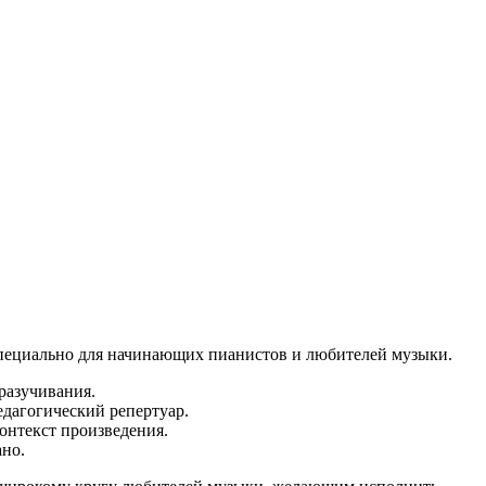
специально для начинающих пианистов и любителей музыки.
разучивания.
едагогический репертуар.
онтекст произведения.
ано.