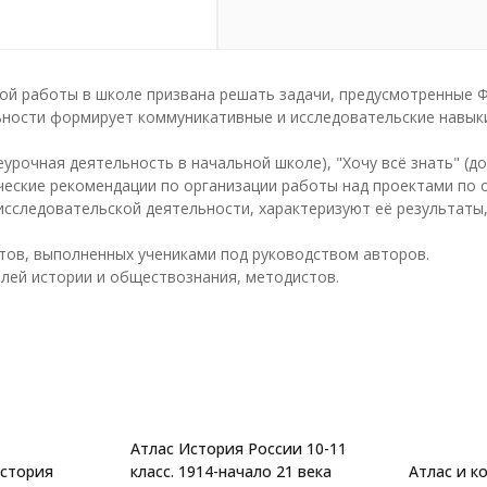
ной работы в школе призвана решать задачи, предусмотренные
ьности формирует коммуникативные и исследовательские навыки
рочная деятельность в начальной школе), "Хочу всё знать" (д
ческие рекомендации по организации работы над проектами по о
сследовательской деятельности, характеризуют её результаты,
ов, выполненных учениками под руководством авторов.
лей истории и обществознания, методистов.
Атлас История России 10-11
История
класс. 1914-начало 21 века
Атлас и ко