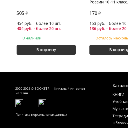
России 10-11 класс.
начало 21 в
505
₽
170
₽
454 руб. - более 10 шт.
153 руб. - более 10
404 руб. - более 20 шт.
136 руб. - более 20
В наличии
Осталось нескол
В корзину
В корзин
Катало
2000-2026 © BOOKSTR — Книжный интернет-
магазин
КНИГИ
Учебная
Музыка
Политика персональных данных
Тетради
Обложк