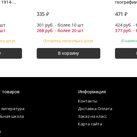
 1914-
географии 
Полярная 
335
₽
471
₽
 шт.
301 руб. - более 10 шт.
424 руб. -
 шт.
268 руб. - более 20 шт.
377 руб. -
ько штук
Осталось несколько штук
В нали
у
В корзину
г товаров
Информация
Контакты
 литература
Доставка Оплата
льная школа
Заказ на класс
Карта сайта
и