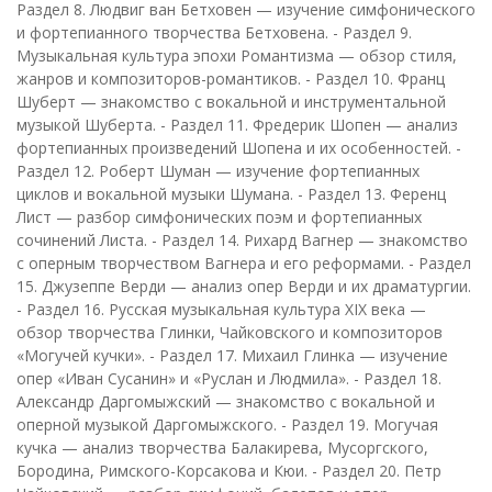
Раздел 8. Людвиг ван Бетховен — изучение симфонического
и фортепианного творчества Бетховена. - Раздел 9.
Музыкальная культура эпохи Романтизма — обзор стиля,
жанров и композиторов-романтиков. - Раздел 10. Франц
Шуберт — знакомство с вокальной и инструментальной
музыкой Шуберта. - Раздел 11. Фредерик Шопен — анализ
фортепианных произведений Шопена и их особенностей. -
Раздел 12. Роберт Шуман — изучение фортепианных
циклов и вокальной музыки Шумана. - Раздел 13. Ференц
Лист — разбор симфонических поэм и фортепианных
сочинений Листа. - Раздел 14. Рихард Вагнер — знакомство
с оперным творчеством Вагнера и его реформами. - Раздел
15. Джузеппе Верди — анализ опер Верди и их драматургии.
- Раздел 16. Русская музыкальная культура XIX века —
обзор творчества Глинки, Чайковского и композиторов
«Могучей кучки». - Раздел 17. Михаил Глинка — изучение
опер «Иван Сусанин» и «Руслан и Людмила». - Раздел 18.
Александр Даргомыжский — знакомство с вокальной и
оперной музыкой Даргомыжского. - Раздел 19. Могучая
кучка — анализ творчества Балакирева, Мусоргского,
Бородина, Римского-Корсакова и Кюи. - Раздел 20. Петр