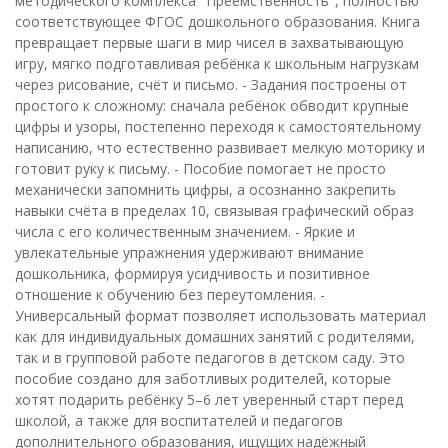
методического комплекса "Преемственность", полностью
соответствующее ФГОС дошкольного образования. Книга
превращает первые шаги в мир чисел в захватывающую
игру, мягко подготавливая ребёнка к школьным нагрузкам
через рисование, счёт и письмо. - Задания построены от
простого к сложному: сначала ребёнок обводит крупные
цифры и узоры, постепенно переходя к самостоятельному
написанию, что естественно развивает мелкую моторику и
готовит руку к письму. - Пособие помогает не просто
механически запомнить цифры, а осознанно закрепить
навыки счёта в пределах 10, связывая графический образ
числа с его количественным значением. - Яркие и
увлекательные упражнения удерживают внимание
дошкольника, формируя усидчивость и позитивное
отношение к обучению без переутомления. -
Универсальный формат позволяет использовать материал
как для индивидуальных домашних занятий с родителями,
так и в групповой работе педагогов в детском саду. Это
пособие создано для заботливых родителей, которые
хотят подарить ребёнку 5–6 лет уверенный старт перед
школой, а также для воспитателей и педагогов
дополнительного образования, ищущих надёжный