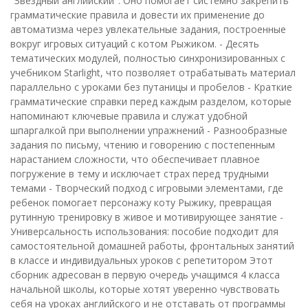
"Звездный английский". Оно помогает системно закрепить
грамматические правила и довести их применение до
автоматизма через увлекательные задания, построенные
вокруг игровых ситуаций с котом Рыжиком. - Десять
тематических модулей, полностью синхронизированных с
учебником Starlight, что позволяет отрабатывать материал
параллельно с уроками без путаницы и пробелов - Краткие
грамматические справки перед каждым разделом, которые
напоминают ключевые правила и служат удобной
шпаргалкой при выполнении упражнений - Разнообразные
задания по письму, чтению и говорению с постепенным
нарастанием сложности, что обеспечивает плавное
погружение в тему и исключает страх перед трудными
темами - Творческий подход с игровыми элементами, где
ребенок помогает персонажу коту Рыжику, превращая
рутинную тренировку в живое и мотивирующее занятие -
Универсальность использования: пособие подходит для
самостоятельной домашней работы, фронтальных занятий
в классе и индивидуальных уроков с репетитором Этот
сборник адресован в первую очередь учащимся 4 класса
начальной школы, которые хотят уверенно чувствовать
себя на уроках английского и не отставать от программы