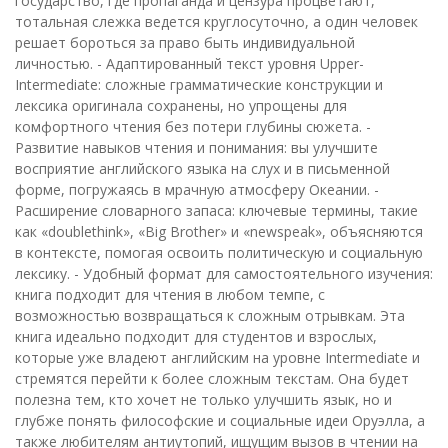
государство, где пропаганда и цензура процветают,
тотальная слежка ведется круглосуточно, а один человек
решает бороться за право быть индивидуальной
личностью. - Адаптированный текст уровня Upper-
Intermediate: сложные грамматические конструкции и
лексика оригинала сохранены, но упрощены для
комфортного чтения без потери глубины сюжета. -
Развитие навыков чтения и понимания: вы улучшите
восприятие английского языка на слух и в письменной
форме, погружаясь в мрачную атмосферу Океании. -
Расширение словарного запаса: ключевые термины, такие
как «doublethink», «Big Brother» и «newspeak», объясняются
в контексте, помогая освоить политическую и социальную
лексику. - Удобный формат для самостоятельного изучения:
книга подходит для чтения в любом темпе, с
возможностью возвращаться к сложным отрывкам. Эта
книга идеально подходит для студентов и взрослых,
которые уже владеют английским на уровне Intermediate и
стремятся перейти к более сложным текстам. Она будет
полезна тем, кто хочет не только улучшить язык, но и
глубже понять философские и социальные идеи Оруэлла, а
также любителям антиутопий, ищущим вызов в чтении на