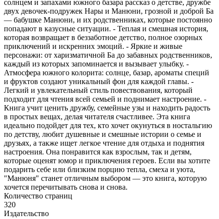
солнцем и запахами южного базара рассказ о детстве, дружбе
двух девочек-подружек Нары и Манюни, грозной и доброй Ба
— бабушке Манюни, и их родственниках, которые постоянно
попадают в казусные ситуации. - Теплая и смешная история,
которая возвращает в беззаботное детство, полное озорных
приключений и искренних эмоций. - Яркие и живые
персонажи: от харизматичной Ба до забавных родственников,
каждый из которых запоминается и вызывает улыбку. -
Атмосфера южного колорита: солнце, базар, ароматы специй
и фруктов создают уникальный фон для каждой главы. -
Легкий и увлекательный стиль повествования, который
подходит для чтения всей семьей и поднимает настроение. -
Книга учит ценить дружбу, семейные узы и находить радость
в простых вещах, делая читателя счастливее. Эта книга
идеально подойдет для тех, кто хочет окунуться в ностальгию
по детству, любит душевные и смешные истории о семье и
друзьях, а также ищет легкое чтение для отдыха и поднятия
настроения. Она понравится как взрослым, так и детям,
которые оценят юмор и приключения героев. Если вы хотите
подарить себе или близким порцию тепла, смеха и уюта,
"Манюня" станет отличным выбором — это книга, которую
хочется перечитывать снова и снова.
Количество страниц
320
Издательство