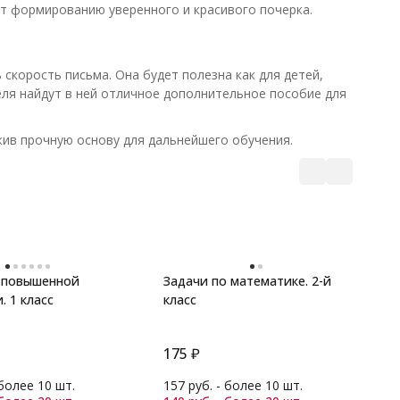
ет формированию уверенного и красивого почерка.
скорость письма. Она будет полезна как для детей,
еля найдут в ней отличное дополнительное пособие для
жив прочную основу для дальнейшего обучения.
 повышенной
Задачи по математике. 2-й
. 1 класс
класс
Ц
м
2
175
₽
1
 более 10 шт.
157 руб. - более 10 шт.
1