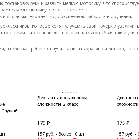
ю постановку руки и развить мелкую моторику, что способству
ивает самодисциплину и ответственность.
ак и для домашних занятий, обеспечивая гибкость в обучении.
роклассников, которые хотят улучшить свой почерк и увеличить 
, кто стремится к совершенствованию навыков. Родители и учит
й, чтобы ваш ребенок научился писать красиво и быстро, зало
Диктанты повышенной
Диктанты
шие
сложности. 2 класс
сложности
. Слушай
175
₽
175
₽
 шт.
157 руб. - более 10 шт.
157 руб. -