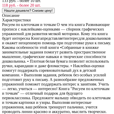
133 руб. - более 10 шт.
118 руб. - более 20 шт.
Описание
Характеристики
Рисуем по клеточкам и точкам О чем эта книга Развивающие
прописи с наклейками-оценками — сборник графических
упражнений для развития мелкой моторики. Кому эта книга
будет интересна Книгапредставляетинтересдля дошкольников
и окажет неоценимую помощь при подготовке руки к письму.
Каковы особенности этой книги •Собранные в книжке
занимательные задания помогут развить пространственное
мышление, графические навыки и творческие способности
дошкольника. • Плотная белая бумага позволит использовать
ручки, карандаши и даже фломастеры. • Наклейки-оценки
помогут поддержать соревновательный дух в детской
компании. • Выполняя задания, ребенок без особых усилий
подготовит руку к письму. А разнообразие предложенных
упражнений поможет поддержать интерес к занятиям. Учить
— легко, учиться — интересно! Книга "Рисуем по клеточкам
и точкам" — отличный подарок для будущего
первоклассника. Предложите малышу обводить по клеточкам
и точкам картинки и узоры. Выполняя интересные
упражнения, ваш ребёнок тренирует пальчики, учится
проводить линии красиво и аккуратно, мыслить творчески.