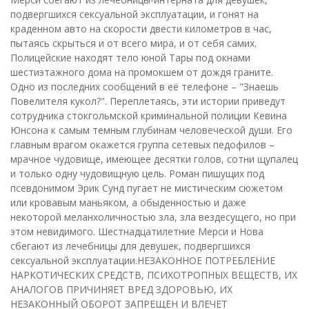
подвергшихся сексуальной эксплуатации, и гонят на
краденном авто на скорости двести километров в час,
пытаясь скрыться и от всего мира, и от себя самих.
Полицейские находят тело юной Тары под окнами
шестиэтажного дома на промокшем от дождя граните.
Одно из последних сообщений в её телефоне – "Знаешь
Повелителя кукол?". Переплетаясь, эти истории приведут
сотрудника стокгольмской криминальной полиции Кевина
Юнсона к самым темным глубинам человеческой души. Его
главным врагом окажется группа сетевых педофилов –
мрачное чудовище, имеющее десятки голов, сотни щупалец
и только одну чудовищную цель. Роман пишущих под
псевдонимом Эрик Сунд пугает не мистическим сюжетом
или кровавым маньяком, а обыденностью и даже
некоторой меланхоличностью зла, зла вездесущего, но при
этом невидимого. Шестнадцатилетние Мерси и Нова
сбегают из лечебницы для девушек, подвергшихся
сексуальной эксплуатации.НЕЗАКОННОЕ ПОТРЕБЛЕНИЕ
НАРКОТИЧЕСКИХ СРЕДСТВ, ПСИХОТРОПНЫХ ВЕЩЕСТВ, ИХ
АНАЛОГОВ ПРИЧИНЯЕТ ВРЕД ЗДОРОВЬЮ, ИХ
НЕЗАКОННЫЙ ОБОРОТ ЗАПРЕЩЕН И ВЛЕЧЕТ