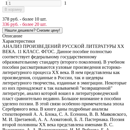
1
1
В корзину
378 руб. - более 10 шт.
336 руб. - более 20 шт.
Описание
Характеристики
АНАЛИЗ ПРОИЗВЕДЕНИЙ РУССКОЙ ЛИТЕРАТУРЫ XX
ВЕКА. 11 КЛАСС. ФГОС. Данное пособие полностью
соответствует федеральному государственному
образовательному стандарту (второго поколения). В учебном
пособии рассматриваются узловые произведения историко-
литературного процесса XX века. В нем представлены как
произведения, созданные в России, так и шедевры
литературного творчества, изданные в эмиграции. Некоторые
из них принадлежат к так называемой "возвращенной"
литературе, анализ которой вошел в литературоведческий
пласт сравнительно недавно. Большое внимание в пособии
уделено поэзии. В этой связи особенно примечательна эпоха
Серебряного века. В книге даны подробные анализы
стихотворений А. А. Блока, С. А. Есенина, В. В. Маяковского,
М. И. Цветаевой, А. А. Ахматовой, Б. Л. Пастернака. Поэзия
второй половины XX века представлена именами В. С.
Высоцкого, А. А. Вознесенского, Н. М. Рубцова, Б. А.