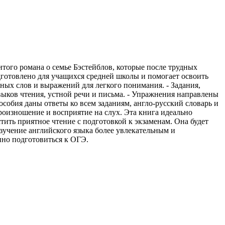
ого романа о семье Бэстейблов, которые после трудных
готовлено для учащихся средней школы и помогает освоить
ных слов и выражений для легкого понимания. - Задания,
выков чтения, устной речи и письма. - Упражнения направлены
собия даны ответы ко всем заданиям, англо-русский словарь и
роизношение и восприятие на слух. Эта книга идеально
стить приятное чтение с подготовкой к экзаменам. Она будет
изучение английского языка более увлекательным и
нно подготовиться к ОГЭ.