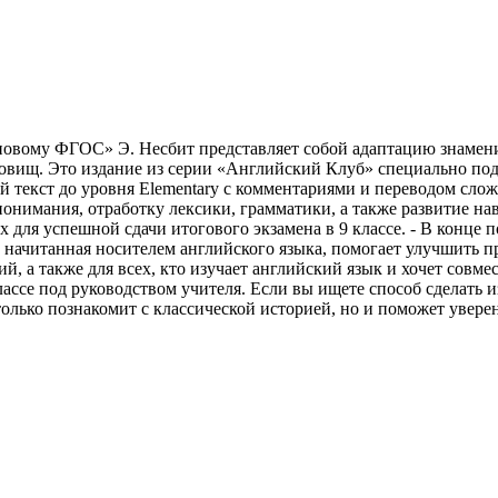
овому ФГОС» Э. Несбит представляет собой адаптацию знаменит
овищ. Это издание из серии «Английский Клуб» специально под
й текст до уровня Elementary с комментариями и переводом слож
онимания, отработку лексики, грамматики, а также развитие на
я успешной сдачи итогового экзамена в 9 классе. - В конце по
, начитанная носителем английского языка, помогает улучшить п
й, а также для всех, кто изучает английский язык и хочет совме
классе под руководством учителя. Если вы ищете способ сделать 
олько познакомит с классической историей, но и поможет увере