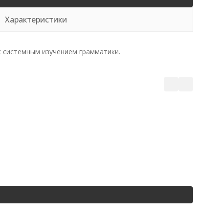
Характеристики
с системным изучением грамматики.
Математ
216
₽
194 руб
173 руб
В на