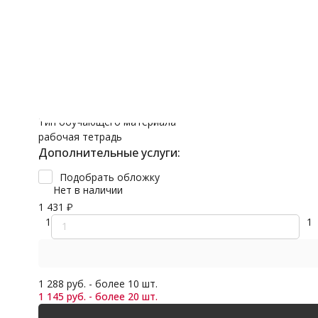
Обложки
Поделиться
3 класс
Дошкольная
4 класс
Английский
Смотреть все
Предмет
Дошкольная
Английский язык
1-2 года
Период обучения
2-3 года
2 класс, 3 класс, 4 класс
3-4 года
Тип обучающего материала
рабочая тетрадь
Дополнительные услуги:
Подобрать обложку
Нет в наличии
1 431
₽
1
1
1 288 руб. - более 10 шт.
1 145 руб. - более 20 шт.