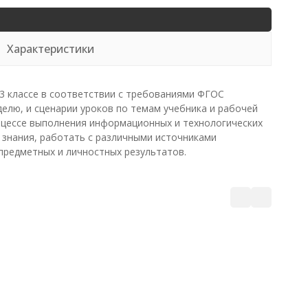
Характеристики
3 классе в соответствии с требованиями ФГОС
делю, и сценарии уроков по темам учебника и рабочей
оцессе выполнения информационных и технологических
знания, работать с различными источниками
редметных и личностных результатов.
Математ
1 596
₽
1 436 р