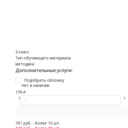
Обложки
3 класс
В избранное
Дошкольная
4 класс
Поделиться
Английский
Смотреть все
Дошкольная
Предмет
1-2 года
Технология
2-3 года
Период обучения
3-4 года
3 класс
Тип обучающего материала
методика
Дополнительные услуги:
Подобрать обложку
Нет в наличии
779
₽
1
1
701 руб. - более 10 шт.