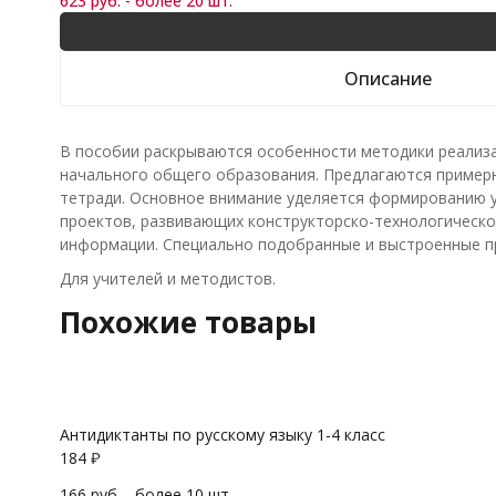
623 руб. - более 20 шт.
Описание
В пособии раскрываются особенности методики реализа
начального общего образования. Предлагаются примерное
тетради. Основное внимание уделяется формированию 
проектов, развивающих конструкторско-технологическо
информации. Специально подобранные и выстроенные пр
Для учителей и методистов.
Похожие товары
Антидиктанты по русскому языку 1-4 класс
184
₽
166 руб. - более 10 шт.