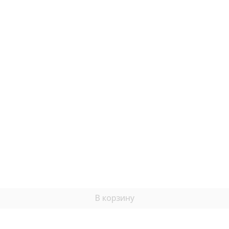
6 класс
7 класс
8 класс
Смотреть все
4-5 лет
5-6 лет
6-7 лет
В корзину