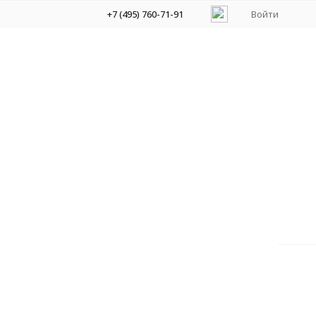
+7 (495) 760-71-91
Войти
вание Школа XXI века
арии уроков, поурочное