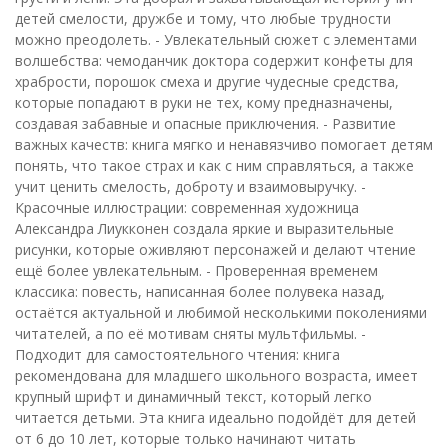
детей смелости, дружбе и тому, что любые трудности
можно преодолеть. - Увлекательный сюжет с элементами
волшебства: чемоданчик доктора содержит конфеты для
храбрости, порошок смеха и другие чудесные средства,
которые попадают в руки не тех, кому предназначены,
создавая забавные и опасные приключения. - Развитие
важных качеств: книга мягко и ненавязчиво помогает детям
понять, что такое страх и как с ним справляться, а также
учит ценить смелость, доброту и взаимовыручку. -
Красочные иллюстрации: современная художница
Александра Лиукконен создала яркие и выразительные
рисунки, которые оживляют персонажей и делают чтение
ещё более увлекательным. - Проверенная временем
классика: повесть, написанная более полувека назад,
остаётся актуальной и любимой несколькими поколениями
читателей, а по её мотивам сняты мультфильмы. -
Подходит для самостоятельного чтения: книга
рекомендована для младшего школьного возраста, имеет
крупный шрифт и динамичный текст, который легко
читается детьми. Эта книга идеально подойдёт для детей
от 6 до 10 лет, которые только начинают читать