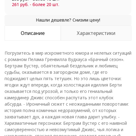
261 руб. - более 20 шт.
Описание
Характеристики
Погрузитесь в мир искрометного юмора и нелепых ситуаций
с романом Пелама Гренвилла Вудхауса «Брачный сезон».
Бертрам Вустер, обаятельный бездельник и любимец
судьбы, оказывается в загородном доме, где его
поджидают целых пять тетушек. Но это лишь цветочки:
ягодки ждут впереди, когда холостяцкая идиллия Берти
оказывается под угрозой, и только его гениальный
камердинер Дживс способен распутать этот клубок
абсурда. - Ироничный сюжет с неожиданными поворотами:
история полна комичных недоразумений, от которых
захватывает дух, а каждая новая глава дарит улыбку. -
Харизматичные персонажи: Бертрам Вустер с его наивной
самоуверенностью и невозмутимый Дживс, чья логика и
находчивость спасают положение, создают идеальный