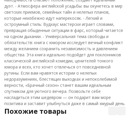
дуэт. - Атмосфера английской усадьбы: вы окунетесь в мир
светских приемов, семейных тайн и нелепых планов,
которые неизбежно идут наперекосяк. - Легкий и
остроумный стиль: Вудхаус мастерски играет словами,
превращая обыденные ситуации в фарс, который читается
на одном дыхании. - Универсальная тема свободы и
обязательств: книга с юмором исследует вечный конфликт
между желанием сохранить независимость и давлением
общества. Эта книга идеально подойдет для поклонников
классической английской комедии, ценителей тонкого
юмора и всех, кто хочет отвлечься от повседневной
рутины. Если вам нравятся истории о нелепых
недоразумениях, блестящих выходках и непоколебимой
верности, «Брачный сезон» станет вашим идеальным
спутником для уютного вечера. Позвольте себе
насладиться этим шедевром — он подарит вам море
позитива и заставит улыбнуться даже в самый хмурый день.
Похожие товары