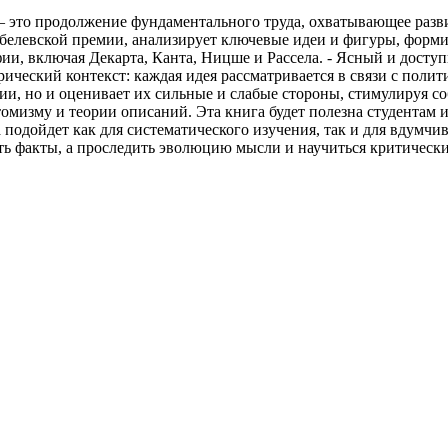
 — это продолжение фундаментального труда, охватывающее раз
Нобелевской премии, анализирует ключевые идеи и фигуры, форм
ии, включая Декарта, Канта, Ницше и Рассела. - Ясный и дост
орический контекст: каждая идея рассматривается в связи с пол
ории, но и оценивает их сильные и слабые стороны, стимулируя 
мизму и теории описаний. Эта книга будет полезна студентам и
 подойдет как для систематического изучения, так и для вдумчи
ать факты, а проследить эволюцию мысли и научиться критическ