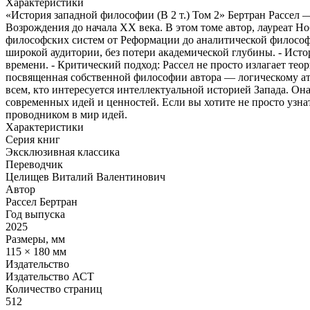
Характеристики
«История западной философии (В 2 т.) Том 2» Бертран Рассел
Возрождения до начала XX века. В этом томе автор, лауреат 
философских систем от Реформации до аналитической философ
широкой аудитории, без потери академической глубины. - Ист
времени. - Критический подход: Рассел не просто излагает те
посвященная собственной философии автора — логическому ато
всем, кто интересуется интеллектуальной историей Запада. Она
современных идей и ценностей. Если вы хотите не просто узн
проводником в мир идей.
Характеристики
Серия книг
Эксклюзивная классика
Переводчик
Целищев Виталий Валентинович
Автор
Рассел Бертран
Год выпуска
2025
Размеры, мм
115 × 180 мм
Издательство
Издательство АСТ
Количество страниц
512