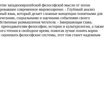
витие западноевропейской философской мысли от эпохи
ировавшие современное мировоззрение. - Глубокий анализ
упный язык, который делает сложные концепции понятными для
итическими, социальными и научными событиями своего
собственные размышления читателя. - Завершающая глава,
 преподавателям философии, истории и культурологии, а также
вого чтения в свободное время, помогая лучше понять корни
и оценивать философские системы, этот том станет надежным