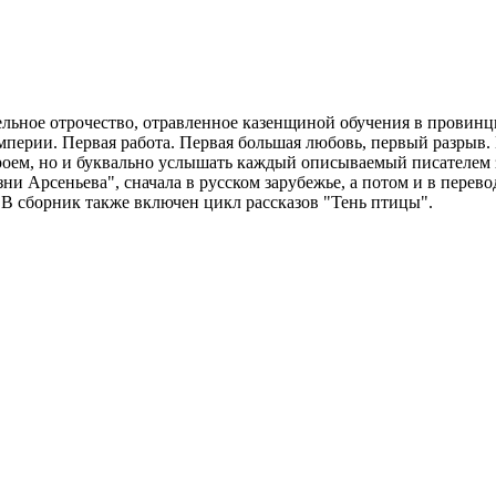
ельное отрочество, отравленное казенщиной обучения в провин
империи. Первая работа. Первая большая любовь, первый разрыв
ероем, но и буквально услышать каждый описываемый писателем 
зни Арсеньева", сначала в русском зарубежье, а потом и в перев
В сборник также включен цикл рассказов "Тень птицы".