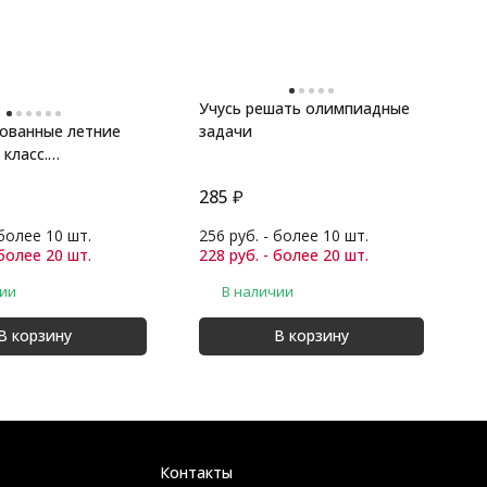
Учусь решать олимпиадные
ованные летние
задачи
1
 класс.
В
а. Русский
д
285
₽
2
 более 10 шт.
256 руб. - более 10 шт.
2
 более 20 шт.
228 руб. - более 20 шт.
2
чии
В наличии
В корзину
В корзину
Контакты