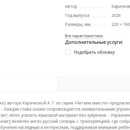
Автор
Карачкова
Год выпуска
2026
Размеры, мм
220 × 16
Все характеристики
Дополнительные услуги:
Подобрать обложку
зыке) автора Карачковой А. Г. из серии «Читаем вместе» предла
ка. - Каждая глава сказки сопровождается занимательными упр
гает легко усвоить языковой материал без зубрёжки. - Упражне
 книгу включён англо-русский словарь с транскрипцией, где соб
обучения наглядным и интересным, поддерживая внимание ребёнк