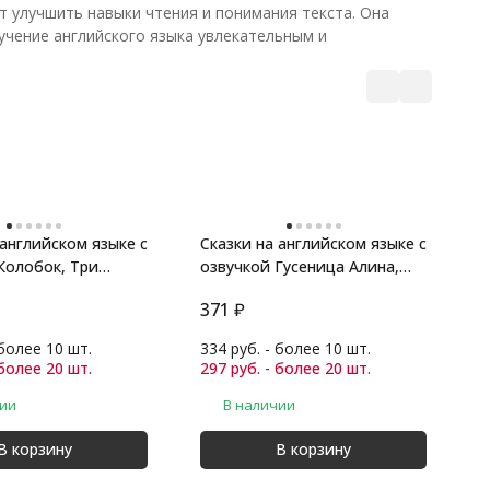
т улучшить навыки чтения и понимания текста. Она
учение английского языка увлекательным и
 английском языке с
Сказки на английском языке с
М
Колобок, Три
озвучкой Гусеница Алина,
Б
Щенок
я
371
₽
1
 более 10 шт.
334 руб. - более 10 шт.
9
 более 20 шт.
297 руб. - более 20 шт.
8
чии
В наличии
В корзину
В корзину