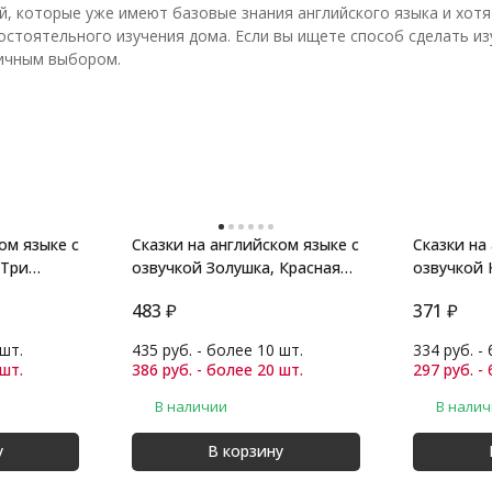
й, которые уже имеют базовые знания английского языка и хотя
остоятельного изучения дома. Если вы ищете способ сделать из
личным выбором.
ом языке с
Сказки на английском языке с
Сказки на
 Три
озвучкой Золушка, Красная
озвучкой 
шапоч
поросенка
483
₽
371
₽
 шт.
435 руб. - более 10 шт.
334 руб. -
 шт.
386 руб. - более 20 шт.
297 руб. -
В наличии
В нали
у
В корзину