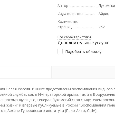
Автор
Лукомски
Издательство
Айрис
Количество
страниц
752
Все характеристики
Дополнительные услуги:
Подобрать обложку
рия Белая Россия. В книге представлены воспоминания видного 
оенной службы, как в Императорской армии, так и в Вооруженны
Главнокомандующего, генерал Лукомский стал свидетелем роковы
ей жизни" и впервые публикуемые в России "Воспоминания генера
о в Архиве Гуверовского института (Пало-Алто, США).