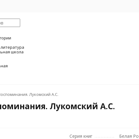
егории
 литература
ьная школа
и
ьная
Воспоминания. Лукомский А.С.
поминания. Лукомский А.С.
Серия книг
Белая Ро